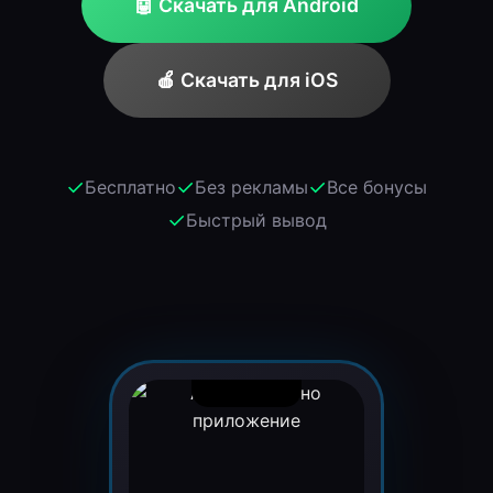
🤖 Скачать для Android
🍎 Скачать для iOS
✓
✓
✓
Бесплатно
Без рекламы
Все бонусы
✓
Быстрый вывод